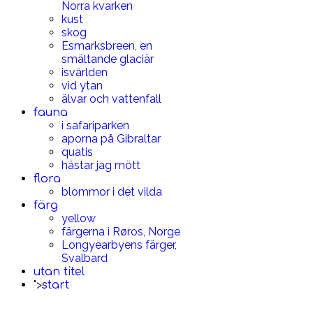
Norra kvarken
kust
skog
Esmarksbreen, en
smältande glaciär
isvärlden
vid ytan
älvar och vattenfall
fauna
i safariparken
aporna på Gibraltar
quatis
hästar jag mött
flora
blommor i det vilda
färg
yellow
färgerna i Røros, Norge
Longyearbyens färger,
Svalbard
utan titel
">
start