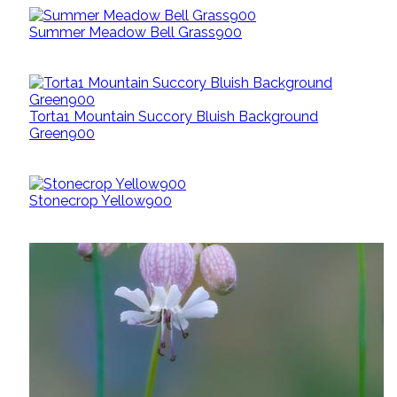
Summer Meadow Bell Grass900
Torta1 Mountain Succory Bluish Background
Green900
Stonecrop Yellow900