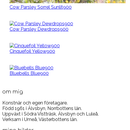
Cow Parsley Sorrel Sunlit900
Cow Parsley Dewdrops900
Cinquefoil Yellow900
Bluebells Blue900
om mig
Konstnär och
egen företagare
.
Född 1961 i Älvsbyn, Norrbottens län.
Uppväxt i Södra Vistträsk, Älvsbyn och Luleå.
Verksam i Umeå, Västerbottens län.