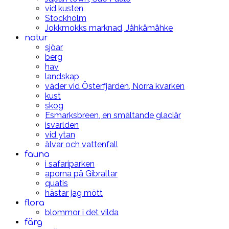
vid kusten
Stockholm
Jokkmokks marknad, Jåhkåmåhke
natur
sjöar
berg
hav
landskap
väder vid Österfjärden, Norra kvarken
kust
skog
Esmarksbreen, en smältande glaciär
isvärlden
vid ytan
älvar och vattenfall
fauna
i safariparken
aporna på Gibraltar
quatis
hästar jag mött
flora
blommor i det vilda
färg