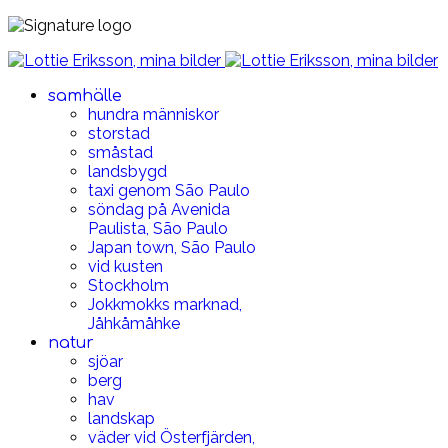
samhälle
hundra människor
storstad
småstad
landsbygd
taxi genom São Paulo
söndag på Avenida
Paulista, São Paulo
Japan town, São Paulo
vid kusten
Stockholm
Jokkmokks marknad,
Jåhkåmåhke
natur
sjöar
berg
hav
landskap
väder vid Österfjärden,